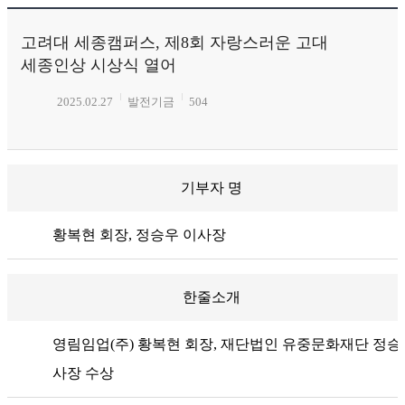
고려대 세종캠퍼스, 제8회 자랑스러운 고대
세종인상 시상식 열어
2025.02.27
발전기금
504
기부자 명
황복현 회장, 정승우 이사장
한줄소개
영림임업(주) 황복현 회장, 재단법인 유중문화재단 정승
사장 수상