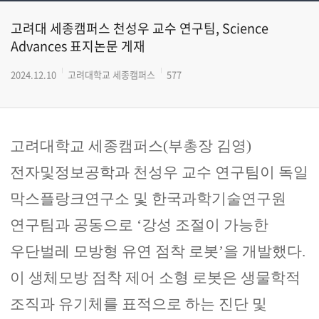
고려대 세종캠퍼스 천성우 교수 연구팀, Science
Advances 표지논문 게재
2024.12.10
고려대학교 세종캠퍼스
577
고려대학교 세종캠퍼스
(
부총장 김영
)
전자및정보공학과 천성우 교수 연구팀이 독일
막스플랑크연구소 및 한국과학기술연구원
연구팀과 공동으로
‘
강성 조절이 가능한
우단벌레 모방형 유연 점착 로봇
’
을 개발했다
.
이 생체모방 점착 제어 소형 로봇은 생물학적
조직과 유기체를 표적으로 하는 진단 및