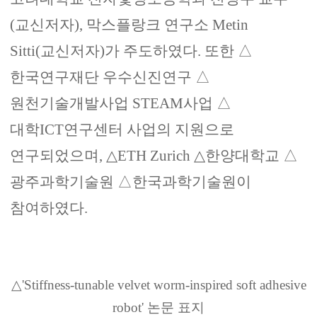
(
교신저자
),
막스플랑크 연구소
Metin
Sitti(
교신저자
)
가 주도하였다
.
또한
△
한국연구재단 우수신진연구
△
원천기술개발사업
STEAM
사업
△
대학
ICT
연구센터 사업의 지원으로
연구되었으며
,
△
ETH Zurich
△
한양대학교
△
광주과학기술원
△
한국과학기술원이
참여하였다
.
△
'Stiffness-tunable velvet worm-inspired soft adhesive
robot'
논문 표지