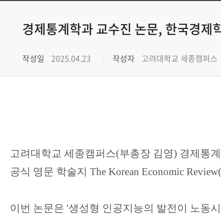
경제통계학과 교수진 논문, 한국경제학회
작성일
2025.04.23
작성자
고려대학교 세종캠퍼스
고려대학교 세종캠퍼스
(
부총장 김영
)
경제통계
공식 영문 학술지
The Korean Economic Review
이번 논문은
'
생성형 인공지능의 발전이 노동시