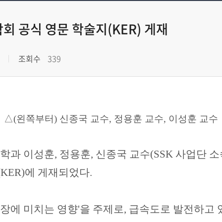
 공식 영문 학술지(KER) 게재
조회수
339
△(왼쪽부터) 신종국 교수, 정용훈 교수, 이성훈 교수
학과 이성훈
,
정용훈
,
신종국 교수
(SSK
사업단 소
(KER)
에 게재되었다
.
장에 미치는 영향
'
을 주제로
,
급속도로 발전하고 