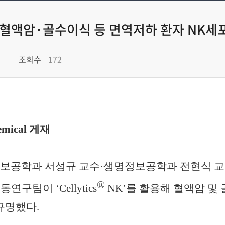
NK로 혈액암·골수이식 등 면역저하 환자 NK세
조회수
172
emical
게재
보공학과 서성규 교수
·
생명정보공학과 전현식 
®
공동연구팀이
‘Cellytics
NK’
를 활용해 혈액암 및
 규명했다
.