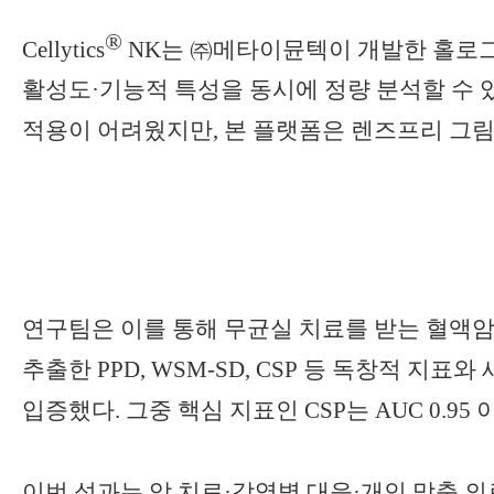
®
Cellytics
NK
는
㈜
메타이뮨텍이 개발한 홀로그
활성도
·
기능적 특성을 동시에 정량 분석할 수
적용이 어려웠지만
,
본 플랫폼은 렌즈프리 그림
연구팀은 이를 통해 무균실 치료를 받는 혈액
추출한
PPD, WSM-SD, CSP
등 독창적 지표와
입증했다
.
그중 핵심 지표인
CSP
는
AUC 0.95
이번 성과는 암 치료
·
감염병 대응
·
개인 맞춤 의