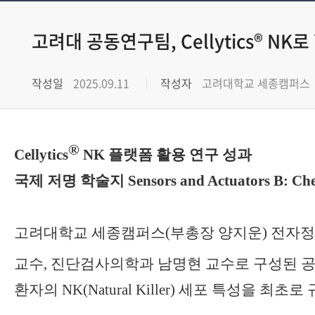
고려대 공동연구팀, Cellytics® 
작성일
2025.09.11
작성자
고려대학교 세종캠퍼스
®
Cellytics
NK
플랫폼 활용 연구 성과
국제 저명 학술지
Sensors and Actuators B: Ch
고려대학교 세종캠퍼스
(
부총장 양지운
)
전자정
교수
,
진단검사의학과 남명현 교수로 구성된 
환자의
NK(Natural Killer)
세포 특성을 최초로