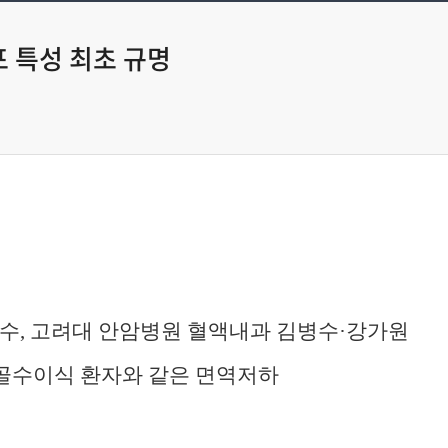
포 특성 최초 규명
교수
,
고려대 안암병원 혈액내과 김병수
·
강가원
 골수이식 환자와 같은 면역저하