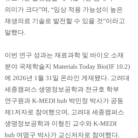
의미가 크다
”
며
, “
임상 적용 가능성이 높은
재생의료 기술로 발전할 수 있을 것
”
이라고
말했다
.
이번 연구 성과는 재료과학 및 바이오 소재
분야 국제학술지
Materials Today Bio(IF 10.2)
에
2026
년
1
월
31
일 온라인 게재됐다
.
고려대
세종캠퍼스 생명정보공학과 전규호 학부
연구원과
K-MEDI hub
박민정 박사가 공동
제
1
저자로 참여했으며
,
고려대 세종캠퍼스
생명정보공학과 이형진 교수와
K-MEDI
hub
여명구 박사가 교신저자로 참여했다
.