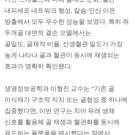
내피세포 네트워크 형성
,
칼슘
·
인산 이온
방출에서 모두 우수한 성능을 보였다
.
특히 쥐
두개골 대면적 결손 모델에서는
골밀도
,
골체적 비율
,
신생혈관 밀도가 가장
높게 나타나 골과 혈관이 동시에 재생되는
효과가 명확히 확인됐다
.
생명정보공학과 이형진 교수는
“
기존 골
이식재가 구조적 지지 또는 골형성 중 하나에
집중했다면
,
이번 연구는 치아 유래 생체
신호를 활용해 골 재생과 혈관화를 동시에
유도하는 플랫폼을 제시했다는 점에서