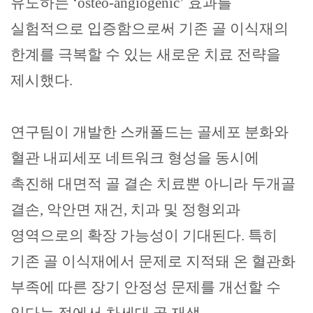
유도하는
‘osteo-angiogenic’
효과를
실험적으로 입증함으로써 기존 골 이식재의
한계를 극복할 수 있는 새로운 치료 전략을
제시했다
.
연구팀이 개발한 스캐폴드는 골세포 분화와
혈관 내피세포 네트워크 형성을 동시에
촉진해 대면적 골 결손 치료뿐 아니라 두개골
결손
,
악안면 재건
,
치과 및 정형외과
영역으로의 확장 가능성이 기대된다
.
특히
기존 골 이식재에서 문제로 지적돼 온 혈관화
부족에 따른 장기 안정성 문제를 개선할 수