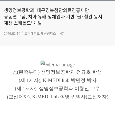
생명정보공학과–대구경북첨단의료진흥재단
공동연구팀, 치아 유래 생체입자 기반 ‘골·혈관 동시
재생 스캐폴드’ 개발
2026.02.10
고려대학교 세종캠퍼스
47
△
(
왼쪽부터
)
생명정보공학과 전규호 학생
(
제
1
저자
), K-MEDI hub
박민정 박사
(
제
1
저자
),
생명정보공학과 이형진 교수
(
교신저자
), K-MEDI hub
여명구 박사
(
교신저자
)