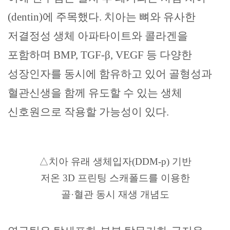
(dentin)
에 주목했다
.
치아는 뼈와 유사한
저결정성 생체 아파타이트와 콜라겐을
포함하며
BMP, TGF-
β
, VEGF
등 다양한
성장인자를 동시에 함유하고 있어 골형성과
혈관신생을 함께 유도할 수 있는 생체
신호원으로 작용할 가능성이 있다
.
△
치아 유래 생체입자
(DDM-p)
기반
저온
3D
프린팅 스캐폴드를 이용한
골
·
혈관 동시 재생 개념도