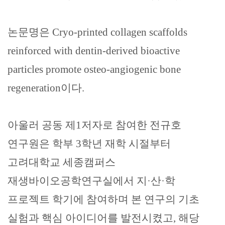
논문명은
Cryo-printed collagen scaffolds
reinforced with dentin-derived bioactive
particles promote osteo-angiogenic bone
regeneration
이다
.
아울러 공동 제
1
저자로 참여한 전규호
연구원은 학부
3
학년 재학 시절부터
고려대학교 세종캠퍼스
재생바이오공학연구실에서 지
·
산
·
학
프로젝트 학기에 참여하며 본 연구의 기초
실험과 핵심 아이디어를 발전시켰고
,
해당