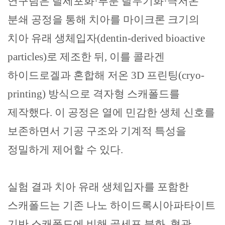
연구팀은 탈세포화
·
부분 탈무기화
·
극저온
분쇄 공정을 통해 치아를 마이크론 크기의
치아 유래 생체입자
(dentin-derived bioactive
particles)
로 제조한 뒤
,
이를 콜라겐
하이드로겔과 혼합해 저온
3D
프린팅
(cryo-
printing)
방식으로 격자형 스캐폴드를
제작했다
.
이 공정은 열에 민감한 생체 신호를
보존하면서 기공 구조와 기계적 특성을
정밀하게 제어할 수 있다
.
실험 결과 치아 유래 생체입자를 포함한
스캐폴드는 기존 나노 하이드록시아파타이트
기반 스캐폴드에 비해 골세포 분화
,
혈관