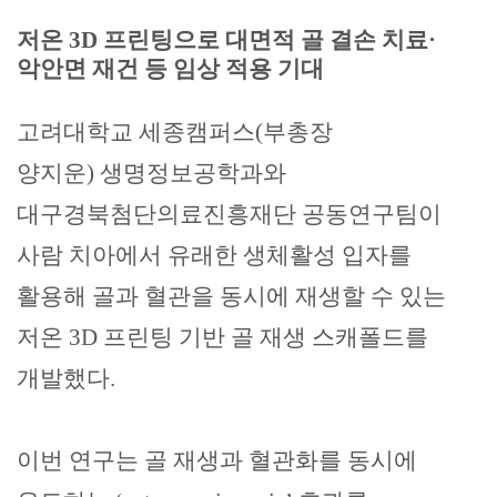
저온
3D
프린팅으로 대면적 골 결손 치료
·
악안면 재건 등 임상 적용 기대
고려대학교 세종캠퍼스
(
부총장
양지운
)
생명정보공학과와
대구경북첨단의료진흥재단 공동연구팀이
사람 치아에서 유래한 생체활성 입자를
활용해 골과 혈관을 동시에 재생할 수 있는
저온
3D
프린팅 기반 골 재생 스캐폴드를
개발했다
.
이번 연구는 골 재생과 혈관화를 동시에