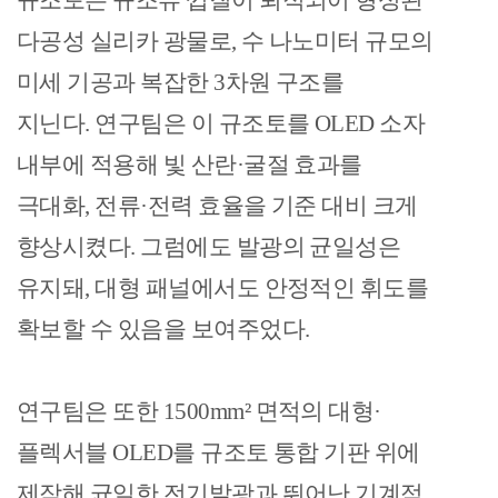
규조토는 규조류 껍질이 퇴적되어 형성된
다공성 실리카 광물로
,
수 나노미터 규모의
미세 기공과 복잡한
3
차원 구조를
지닌다
.
연구팀은 이 규조토를
OLED
소자
내부에 적용해 빛 산란
·
굴절 효과를
극대화
,
전류
·
전력 효율을 기준 대비 크게
향상시켰다
.
그럼에도 발광의 균일성은
유지돼
,
대형 패널에서도 안정적인 휘도를
확보할 수 있음을 보여주었다
.
연구팀은 또한
1500mm²
면적의 대형
·
플렉서블
OLED
를 규조토 통합 기판 위에
제작해 균일한 전기발광과 뛰어난 기계적