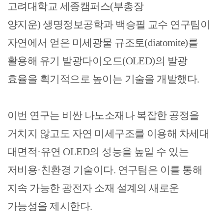
고려대학교 세종캠퍼스
(
부총장
양지운
)
생명정보공학과 백승필 교수 연구팀이
자연에서 얻은 미세광물 규조토
(diatomite)
를
활용해 유기 발광다이오드
(OLED)
의 발광
효율을 획기적으로 높이는 기술을 개발했다
.
이번 연구는 비싼 나노소재나 복잡한 공정을
거치지 않고도 자연 미세구조를 이용해 차세대
대면적
·
유연
OLED
의 성능을 높일 수 있는
저비용
·
친환경 기술이다
.
연구팀은 이를 통해
지속 가능한 광전자 소재 설계의 새로운
가능성을 제시한다
.