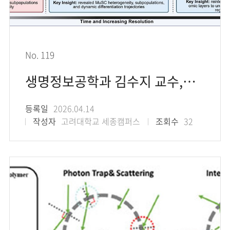
No. 119
생명정보공학과 김수지 교수,근육 줄기세포 노화, ‘세포 상태 재편’으로 새롭게 해석
등록일
2026.04.14
작성자
고려대학교 세종캠퍼스
조회수
32