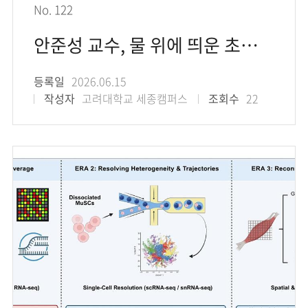
No. 122
안준성 교수, 물 위에 띄운 초박막 금속 회로를 3차원 표면에 옮기는 나노전사 인쇄 기술
등록일
2026.06.15
작성자
고려대학교 세종캠퍼스
조회수
22