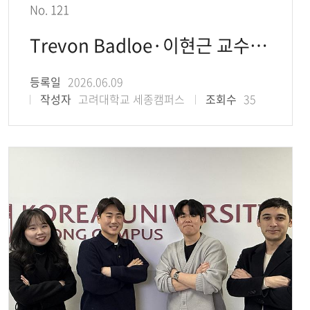
No. 121
Trevon Badloe·이현근 교수 공동 연구팀, 압축센싱 기반 메타렌즈 엣지 이미징 시
등록일
2026.06.09
작성자
고려대학교 세종캠퍼스
조회수
35