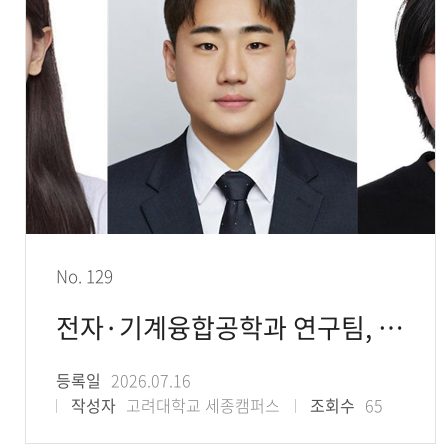
No. 129
전자·기계융합공학과 연구팀, 2026 세계혁신재료학술대회(GCIM) Best Poster
등록일
2026.07.16
작성자
고려대학교 세종캠퍼스
조회수
65