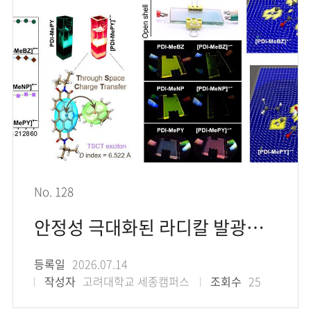
No. 128
안정성 극대화된 라디칼 발광체 개발… 차세대 OLED 및 광학 양자 큐비트 소재 문 열다
등록일
2026.07.14
작성자
고려대학교 세종캠퍼스
조회수
25