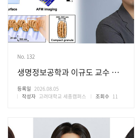
No. 132
생명정보공학과 이규도 교수 공동연구팀, 나노주름 기반 염색체 정밀 분석 플랫폼 개발
등록일
2026.08.05
작성자
고려대학교 세종캠퍼스
조회수
11