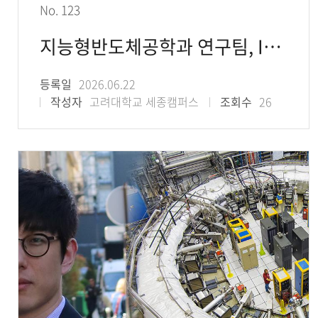
No. 123
지능형반도체공학과 연구팀, IEEE ECTC서 AI 기반 첨단 반도체 패키징 설계 자동화
등록일
2026.06.22
작성자
고려대학교 세종캠퍼스
조회수
26