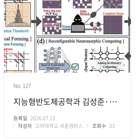
No. 127
지능형반도체공학과 김성준·황성민 교수 연구팀, ‘보안-연산’ 변환 가능한 열 제어 방식 차
등록일
2026.07.13
작성자
고려대학교 세종캠퍼스
조회수
33