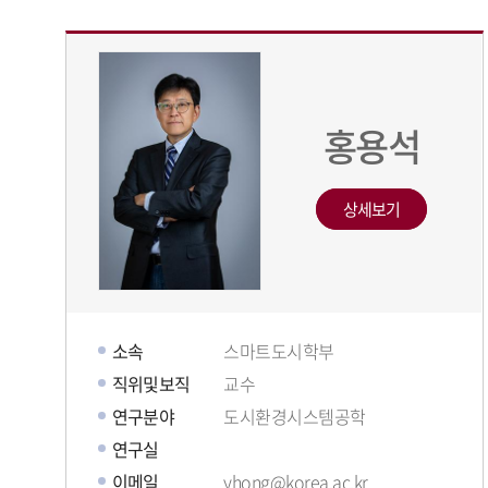
홍용석
상세보기
소속
스마트도시학부
직위및보직
교수
연구분야
도시환경시스템공학
연구실
이메일
yhong@korea.ac.kr