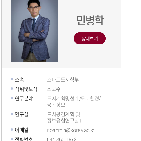
민병학
상세보기
소속
스마트도시학부
직위및보직
조교수
연구분야
도시계획및설계/도시환경/
공간정보
연구실
도시공간계획 및
정보융합연구실 II
이메일
noahmin@korea.ac.kr
전화번호
044-860-1678