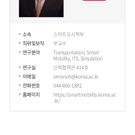
소속
스마트도시학부
직위및보직
부교수
연구분야
Transportation, Smart
Mobility, ITS, Simulation
연구실
산학협력관 414호
이메일
simonoh@korea.ac.kr
전화번호
044-860-1892
홈페이지
https://smartmobility.korea.ac
.kr/