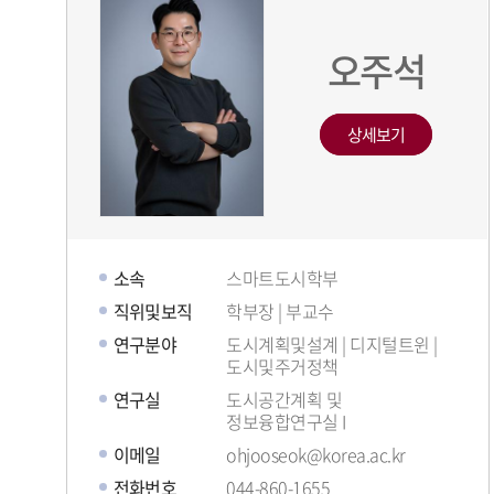
오주석
상세보기
소속
스마트도시학부
직위및보직
학부장 | 부교수
연구분야
도시계획및설계 | 디지털트윈 |
도시및주거정책
연구실
도시공간계획 및
정보융합연구실 I
이메일
ohjooseok@korea.ac.kr
전화번호
044-860-1655