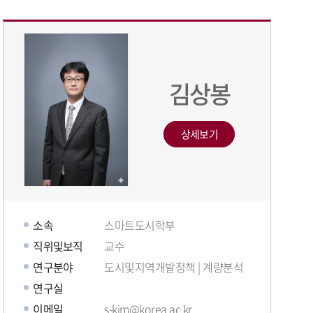
김상봉
상세보기
소속
스마트도시학부
직위및보직
교수
연구분야
도시및지역개발정책 | 계량분석
연구실
이메일
s-kim@korea.ac.kr