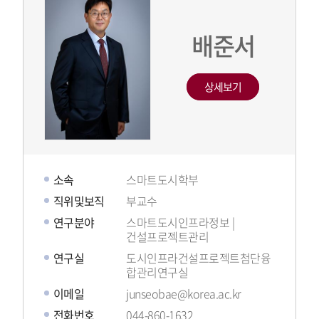
배준서
상세보기
소속
스마트도시학부
직위및보직
부교수
연구분야
스마트도시인프라정보 |
건설프로젝트관리
연구실
도시인프라건설프로젝트첨단융
합관리연구실
이메일
junseobae@korea.ac.kr
전화번호
044-860-1632