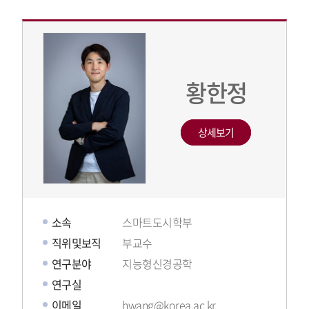
황한정
상세보기
소속
스마트도시학부
직위및보직
부교수
연구분야
지능형신경공학
연구실
이메일
hwang@korea.ac.kr