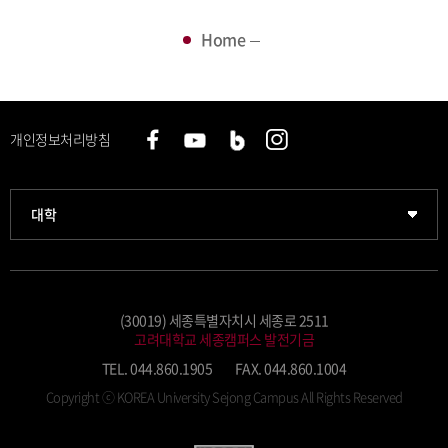
Home
개인정보처리방침
과학기술대학
대학
약학대학
글로벌비즈니스대학
(30019) 세종특별자치시 세종로 2511
고려대학교 세종캠퍼스 발전기금
공공정책대학
TEL. 044.860.1905
FAX. 044.860.1004
Copyright ⓒ KOREA University Sejong Campus
All Rights Reserved
문화스포츠대학