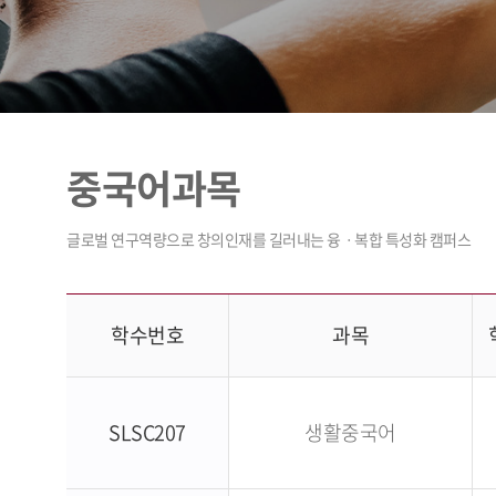
중국어과목
학수번호
과목
SLSC207
생활중국어