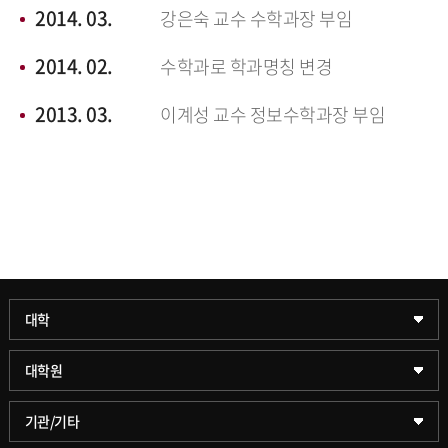
2014. 03.
강은숙 교수 수학과장 부임
2014. 02.
수학과로 학과명칭 변경
2013. 03.
이계성 교수 정보수학과장 부임
과학기술대학
대학
약학대학
일반대학원
대학원
글로벌비즈니스대학
문화스포츠대학원
학술정보원(도서관)
기관/기타