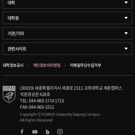
대학
약학대학
일반대학원
대학원
글로벌비즈니스대학
문화스포츠대학원
학술정보원(도서관)
기관/기타
공공정책대학
창업경영대학원
학술정보팀
KUPID
관련사이트
문화스포츠대학
행정전문대학원
호연학사
서울캠퍼스
대학정보공시
개인정보처리방침
이메일무단수집거부
스마트도시학부
융합과학대학원
국제교류교육원
블랙보드
(30019) 세종특별자치시 세종로 2511 고려대학교 세종캠퍼스
가속기과학과(일반대학원)
대학일자리플러스센터
의료원
석원경상관 428호
TEL: 044-860-1714 1715
세종학생상담센터
발전기금
FAX: 044-860-1511
Copyright ⓒ KOREA University Sejong Campus
All Rights Reserved
세종창업교육센터
인재양성통합관리시스템(KUSEUM)