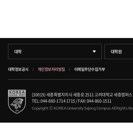
과학기술대학
일반대학원
대학
대학원
약학대학
문화스포츠대
대학정보공시
개인정보처리방침
이메일무단수집거부
글로벌비즈니스대학
창업경영대학
(30019) 세종특별자치시 세종로 2511 고려대학교 세종캠퍼스
공공정책대학
행정전문대학
TEL: 044-860-1714 1715
/
FAX: 044-860-1511
Copyright ⓒ KOREA University Sejong Campus
All Rights R
문화스포츠대학
융합과학대학
스마트도시학부
가속기과학과