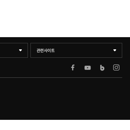
KUPID
관련사이트
서울캠퍼스
블랙보드
의료원
발전기금
인재양성통합관리시스템(KUSEUM)