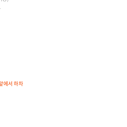
차
앞에서 하차