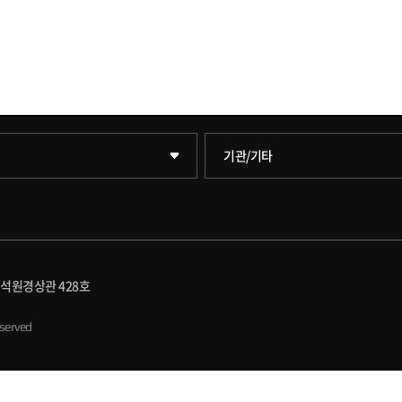
학술정보원(도서관)
기관/기타
학원
학술정보팀
원
호연학사
 석원경상관 428호
원
국제교류교육원
eserved
원
대학일자리플러스센터
(일반대학원)
세종학생상담센터