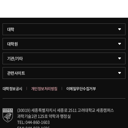
과학기술대학
대학
약학대학
일반대학원
대학원
글로벌비즈니스대학
문화스포츠대학원
학술정보원(도서관)
기관/기타
공공정책대학
창업경영대학원
학술정보팀
KUPID
관련사이트
문화스포츠대학
행정전문대학원
호연학사
서울캠퍼스
대학정보공시
개인정보처리방침
이메일무단수집거부
스마트도시학부
융합과학대학원
국제교류교육원
블랙보드
(30019) 세종특별자치시 세종로 2511 고려대학교 세종캠퍼스
가속기과학과(일반대학원)
대학일자리플러스센터
의료원
과학기술2관 125호 약학과 행정실
TEL: 044-860-1603
세종학생상담센터
발전기금
FAX: 044-860-1606