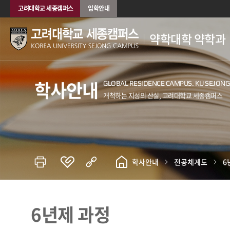
고려대학교 세종캠퍼스
입학안내
약학대학 약학과
학사안내
학사안내
전공체계도
6
6년제 과정