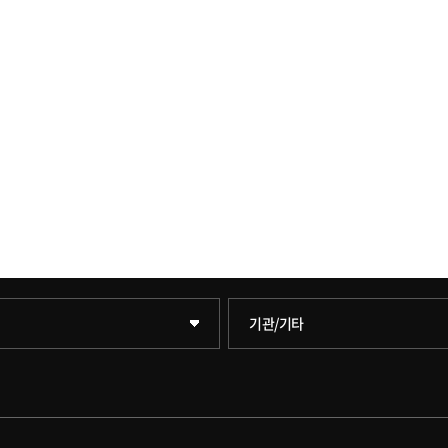
학술정보원(도서관)
기관/기타
학원
학술정보팀
원
호연학사