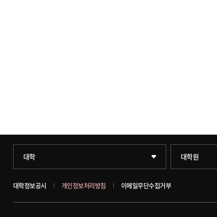
과학기술대학
일반대학원
대학
대학원
약학대학
문화스포츠대
대학정보공시
개인정보처리방침
이메일무단수집거부
글로벌비즈니스대학
창업경영대학