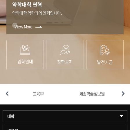
약학대학 연혁
약학대학 약학과의 연혁입니다.
View More
입학안내
장학공지
발전기금
스
교육부
세종학술정보원
과학기술대학
대학
약학대학
일반대학원