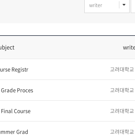
ubject
writ
urse Registr
 Grade Proces
 Final Course
 Summer Grad