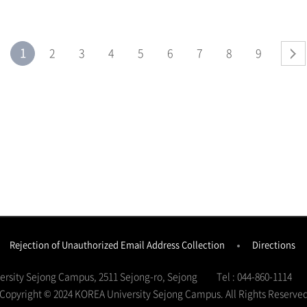
1
2
3
4
5
6
7
8
9
Rejection of Unauthorized Email Address Collection
Directions
versity Sejong Campus, 2511 Sejong-ro, Sejong
Tel : 044-860-1114
Copyright © 2024 KOREA University Sejong Campus.
All Rights Reserve