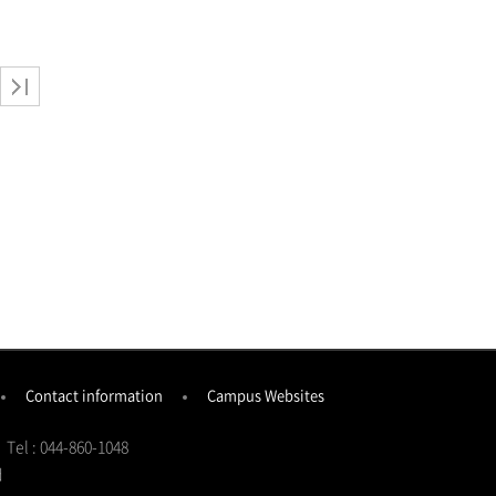
Contact information
Campus Websites
Tel : 044-860-1048
d